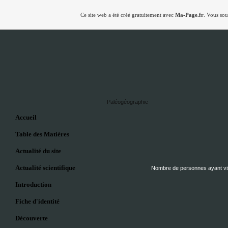
Ce site web a été créé gratuitement avec
Ma-Page.fr
. Vous sou
Paléogéographie
Accueil
Table des Matières
Actualité du site
Actualité scientifique
Nombre de personnes ayant visi
Introduction
Fiche d'identité
Découverte