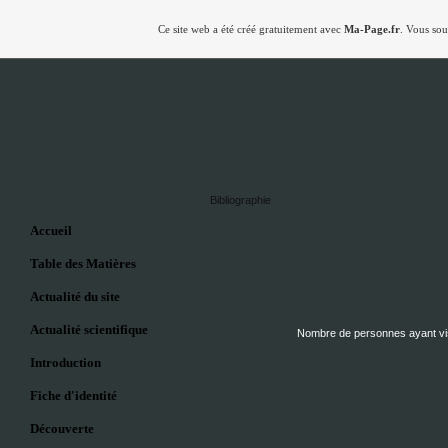
Ce site web a été créé gratuitement avec
Ma-Page.fr
. Vous sou
Bibliographie
Accueil
Table des Matières
Actualité du site
Actualité scientifique
Nombre de personnes ayant visi
Introduction
Fiche d'identité
Découverte