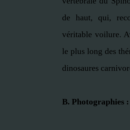
vertébrale du Spino
de haut, qui, rec
véritable voilure. 
le plus long des th
dinosaures carnivor
B. Photographies :