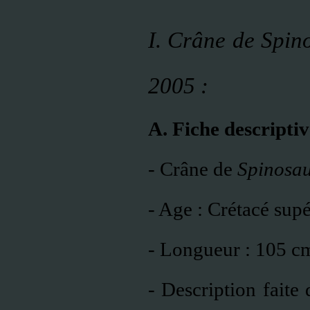
I. Crâne de Spin
2005 :
A. Fiche descriptiv
- Crâne de
Spinosa
- Age : Crétacé sup
- Longueur : 105 c
- Description faite