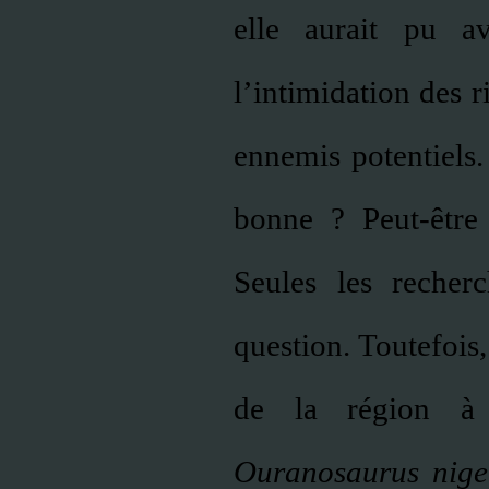
elle aurait pu a
l’intimidation des r
ennemis potentiels.
bonne ? Peut-être 
Seules les recher
question. Toutefois
de la région à 
Ouranosaurus nige