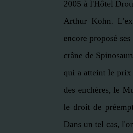
2005 à l'Hôtel Drou
Arthur Kohn. L'exp
encore proposé ses s
crâne de Spinosaur
qui a atteint le pri
des enchères, le Mu
le droit de préempt
Dans un tel cas, l'