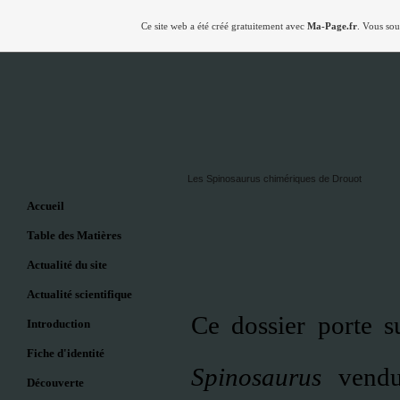
Ce site web a été créé gratuitement avec
Ma-Page.fr
. Vous sou
Les Spinosaurus chimériques de Drouot
Accueil
Table des Matières
Actualité du site
Actualité scientifique
Ce dossier porte s
Introduction
Fiche d'identité
Spinosaurus
vend
Découverte