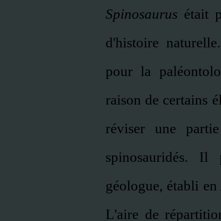
Spinosaurus
était 
d'histoire naturel
pour la paléontol
raison de certains 
réviser une parti
spinosauridés. Il
géologue, établi en
L'aire de répartiti