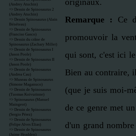
originaux.
(Andrey Atuchin)
=> Dessin de Spinosaurus 2
(Andrey Atuchin)
Remarque :
Ce do
=> Dessin Spinosaurus (Alain
Bénéteau)
=> Dessin de Spinosaurus
(Franciso Gasco)
promouvoir la vent
=> Dessin du crâne de
Spinosaurus (Zachary Miller)
=> Dessin de Spinosaurus I
qui sont, c'est ici l
(Jason Poole)
=> Dessin de Spinosaurus II
(Jason Poole)
=> Dessin de Spinosaurus
Bien au contraire, i
(Andrea Cau)
=> Museau de Spinosaurus
(Simone Maganuco)
(que je suis moi-m
=> Dessin de Spinosaurus
(Tuomas Koivurinne)
=> Spinosaurus (Manuel
Maingeot)
de ce genre met un f
=> Dessin de Spinosaurus
(Sergio Pérez)
=> Dessin de Spinosaurus
d'un grand nombre d
(Felipe Alves Elias)
=> Dessin de Spinosaurus
(Jaime Headden)