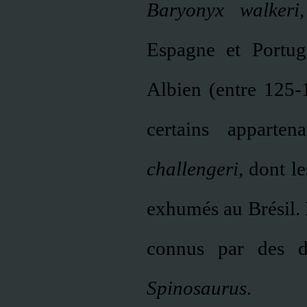
Baryonyx walkeri
Espagne et Portu
Albien (entre 125-
certains appart
challengeri
, dont l
exhumés au Brésil.
connus par des d
Spinosaurus
.