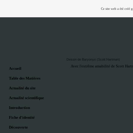
Ce site web a été créé 
Dessin de Baryonyx (Scott Hartman)
Avec l'extrême amabilité de Scott Hart
Accueil
Table des Matières
Actualité du site
Actualité scientifique
Introduction
Fiche d'identité
Découverte