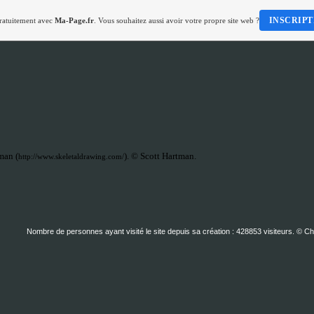
INSCRIPT
gratuitement avec
Ma-Page.fr
. Vous souhaitez aussi avoir votre propre site web ?
man (
).
©
Scott Hartman.
http://www.skeletaldrawing.com/
Nombre de personnes ayant visité le site depuis sa création : 428853 visiteurs. © C