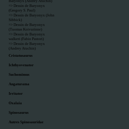
Baryonyx (Andrey Atuchin)
=> Dessin de Baryonyx
(Gregory S. Paul)
=> Dessin de Baryonyx (John
Sibbick)
=> Dessin de Baryonyx
(Tuomas Koivurinne)
=> Dessin de Baryonyx
walkeri (Fabio Pastori)
=> Dessin de Baryonyx
(Andrey Atuchin)
Cristatusaurus
Ichthyovenator
Suchomimus
Angaturama
Irritator
Oxalaia
Spinosaurus
Autres Spinosauridae