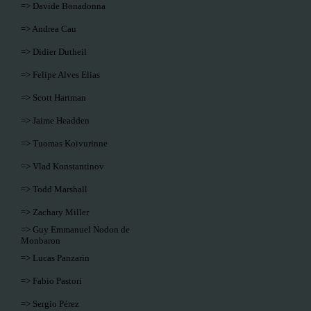
=> Davide Bonadonna
=> Andrea Cau
=> Didier Dutheil
=> Felipe Alves Elias
=> Scott Hartman
=> Jaime Headden
=> Tuomas Koivurinne
=> Vlad Konstantinov
=> Todd Marshall
=> Zachary Miller
=> Guy Emmanuel Nodon de
Monbaron
=> Lucas Panzarin
=> Fabio Pastori
=> Sergio Pérez