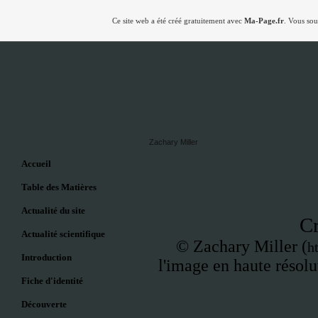
Ce site web a été créé gratuitement avec
Ma-Page.fr
. Vous sou
Zachary Miller
Accueil
Table des Matières
Actualité du site
C
Actualité scientifique
©
Zachary Miller (
h
Introduction
l'image en haute résolut
Fiche d'identité
Découverte