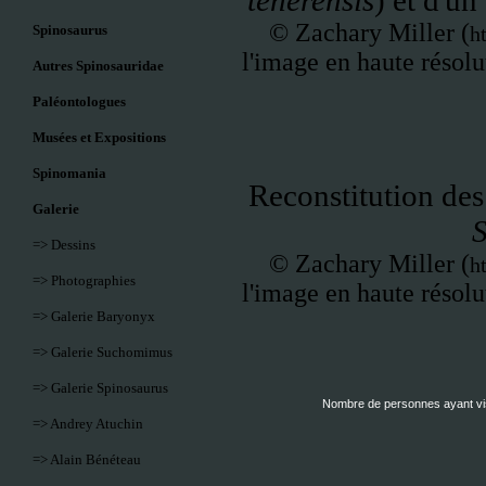
tenerensis
) et d'un
©
Zachary Miller (
Spinosaurus
h
l'image en haute résolut
Autres Spinosauridae
Paléontologues
Musées et Expositions
Spinomania
Reconstitution des
Galerie
S
=> Dessins
©
Zachary Miller (
h
=> Photographies
l'image en haute résolut
=> Galerie Baryonyx
=> Galerie Suchomimus
=> Galerie Spinosaurus
Nombre de personnes ayant visi
=> Andrey Atuchin
=> Alain Bénéteau