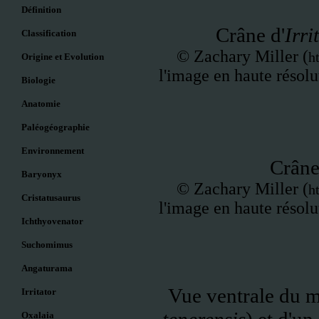
Définition
Crâne d'
Irri
Classification
©
Zachary Miller (
h
Origine et Evolution
l'image en haute résolut
Biologie
Anatomie
Paléogéographie
Environnement
Crân
Baryonyx
©
Zachary Miller (
h
Cristatusaurus
l'image en haute résolut
Ichthyovenator
Suchomimus
Angaturama
Vue ventrale du 
Irritator
Oxalaia