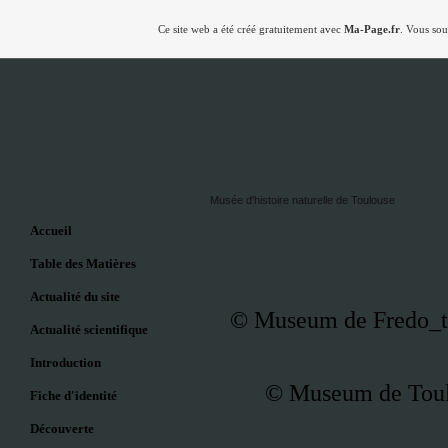
Ce site web a été créé gratuitement avec
Ma-Page.fr
. Vous sou
Musée d'histoire naturelle de Toulouse
Accueil
Table des Matières
Actualité du site
© Museum de Fredo_t
Actualité scientifique
Introduction
© Museum de Toul
Fiche d'identité
Découverte