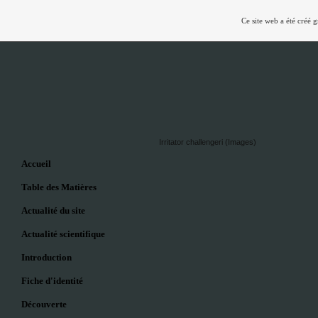
Ce site web a été créé 
Irritator challengeri (Images)
Accueil
Table des Matières
Actualité du site
Actualité scientifique
Introduction
Fiche d'identité
Découverte