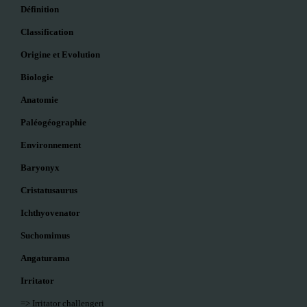
Définition
Classification
Origine et Evolution
Biologie
Anatomie
Paléogéographie
Environnement
Baryonyx
Cristatusaurus
Ichthyovenator
Suchomimus
Angaturama
Irritator
=> Irritator challengeri