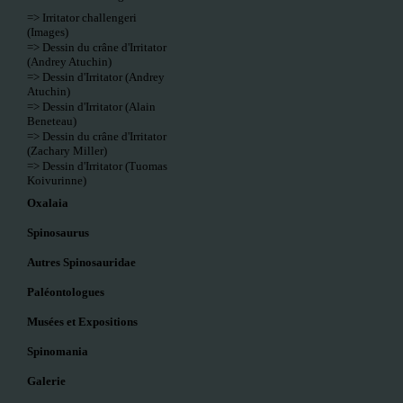
=> Irritator challengeri
(Images)
=> Dessin du crâne d'Irritator
(Andrey Atuchin)
=> Dessin d'Irritator (Andrey
Atuchin)
=> Dessin d'Irritator (Alain
Beneteau)
=> Dessin du crâne d'Irritator
(Zachary Miller)
=> Dessin d'Irritator (Tuomas
Koivurinne)
Oxalaia
Spinosaurus
Autres Spinosauridae
Paléontologues
Musées et Expositions
Spinomania
Galerie