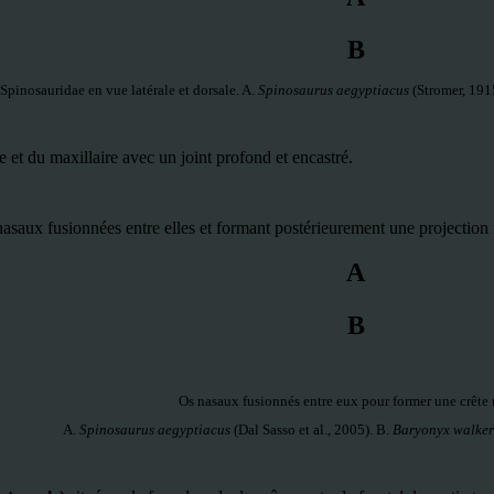
B
Spinosauridae en vue latérale et dorsale. A.
Spinosaurus aegyptiacus
(Stromer, 191
e et du maxillaire avec un joint profond et encastré.
nasaux fusionnées entre elles et formant postérieurement une projection
A
B
Os nasaux fusionnés entre eux pour former une crête 
A.
Spinosaurus aegyptiacus
(Dal Sasso et al., 2005). B.
Baryonyx walke