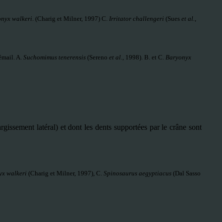
nyx walkeri
. (Charig et Milner, 1997) C.
Irritator challengeri
(Sues
et al.
,
émail. A.
Suchomimus tenerensis
(Sereno
et al.
, 1998). B. et C.
Baryonyx
rgissement latéral) et dont les dents supportées par le crâne sont
x walkeri
(Charig et Milner, 1997), C.
Spinosaurus aegyptiacus
(Dal Sasso