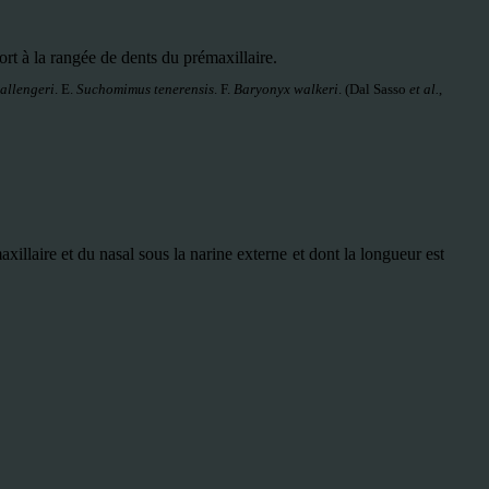
ort à la rangée de dents du prémaxillaire.
hallengeri
. E.
Suchomimus tenerensis
. F.
Baryonyx walkeri
.
(Dal Sasso
et al.
,
xillaire et du nasal sous la narine externe et dont la longueur est