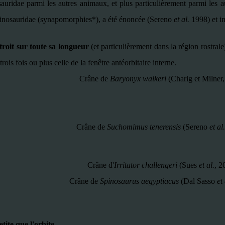
auridae parmi les autres animaux, et plus particulièrement parmi les a
inosauridae (synapomorphies*), a été énoncée (Sereno
et al.
1998) et in
roit sur toute sa longueur
(et particulièrement dans la région rostrale
ois fois ou plus celle de la fenêtre antéorbitaire interne.
Crâne de
Baryonyx walkeri
(Charig et Milner
Crâne de
Suchomimus tenerensis
(Sereno
et al.
Crâne d'
Irritator challengeri
(Sues
et al.
, 2
Crâne de
Spinosaurus aegyptiacus
(Dal Sasso
et 
etite que l'orbite
.