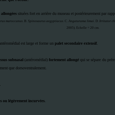
 allongées
situées fort en arrière du museau et postérieurement par rapp
urus maroccanus
. B.
Spinosaurus aegyptiacus
. C.
Angaturama limai
. D.
Irritator c
2005). Echelle = 20 cm.
antéromédial est large et forme un
palet secondaire extensif
.
ssus subnasal
(antéromédial)
fortement allongé
qui se sépare du préma
ement que dorsoventralement.
.
es ou légèrement incurvées
.