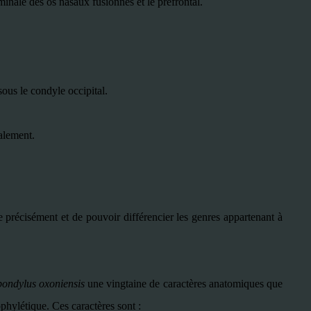
erminale des os nasaux fusionnés et le préfrontal.
ous le condyle occipital.
alement.
e précisément et de pouvoir différencier les genres appartenant à
pondylus oxoniensis
une vingtaine de caractères anatomiques que
phylétique. Ces caractères sont :