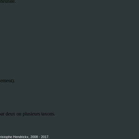
 neurale.
llement).
ar deux ou plusieurs taxons.
hristophe Hendrickx, 2008 - 2017.