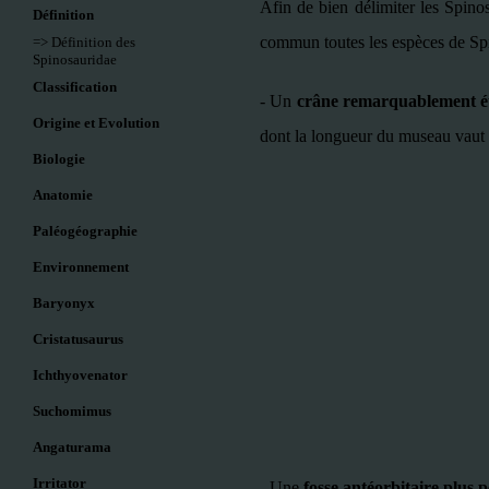
Afin de bien délimiter les Spinos
Définition
commun toutes les espèces de Sp
=> Définition des
Spinosauridae
Classification
- Un
crâne remarquablement ét
Origine et Evolution
dont la longueur du museau vaut tr
Biologie
Anatomie
Paléogéographie
Environnement
Baryonyx
Cristatusaurus
Ichthyovenator
Suchomimus
Angaturama
Irritator
-
Une
fosse antéorbitaire plus p