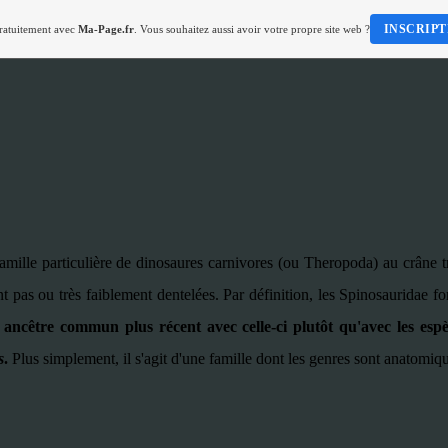
INSCRIPT
gratuitement avec
Ma-Page.fr
. Vous souhaitez aussi avoir votre propre site web ?
mille particulière de dinosaures carnivores (ou Theropoda) au crâne trè
ont pas ou très faiblement dentelées. Par définition, les Spinosauridae 
 ancêtre commun plus récent avec celle-ci plutôt qu'avec les esp
s
.
Plus simplement, il s'agit d'une famille dont les genres sont anatomi