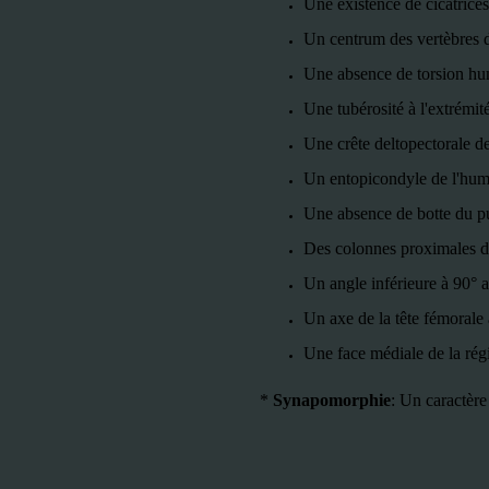
Une existence de cicatrices
Un centrum des vertèbres do
Une absence de torsion hu
Une tubérosité à l'extrémit
Une crête deltopectorale de
Un entopicondyle de l'hum
Une absence de botte du p
Des colonnes proximales du 
Un angle
inférieure à 90° a
Un axe de la tête fémorale
Une face médiale de la régi
*
Synapomorphie
:
Un caractère