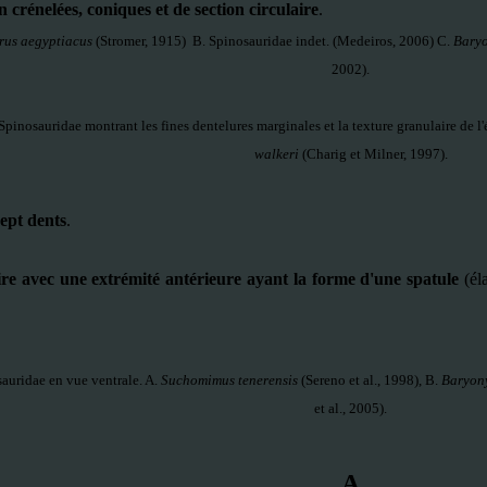
 crénelées, coniques et de section circulaire
.
rus aegyptiacus
(Stromer, 1915) B. Spinosauridae indet. (Medeiros, 2006) C.
Baryo
2002).
Spinosauridae montrant les fines dentelures marginales et la texture granulaire de l'
walkeri
(Charig et Milner, 1997).
sept dents
.
ire avec une extrémité antérieure ayant la forme d'une spatule
(éla
sauridae en vue ventrale. A.
Suchomimus tenerensis
(Sereno et al., 1998), B.
Baryony
et al., 2005).
A