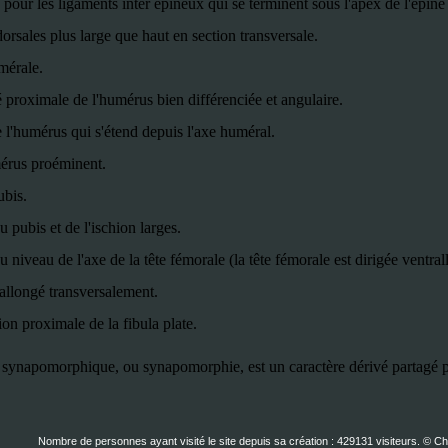
 pour les ligaments inter épineux qui se terminent sous l'apex de l'épine
rsales plus large que haut en section transversale.
mérale.
é proximale de l'humérus bien différenciée et angulaire.
 l'humérus qui s'étend depuis l'axe huméral.
érus proéminent.
ubis.
pubis et de l'ischion larges.
u niveau de l'
axe de la tête fémorale (la tête fémorale est dirigée ventra
 allongé transversalement.
on proximale de la fibula plate.
 synapomorphique, ou synapomorphie, est un caractère dérivé partagé p
Nombre de personnes ayant visité le site depuis sa création : 429131 visiteurs. © C