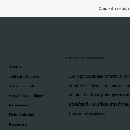
Ce site web a été créé 
Définition des Spinosauridae
Accueil
Les Spinosauridae forment une fa
Table des Matières
étroit et les dents coniques ne s
Actualité du site
et tous les taxa partageant un
Actualité scientifique
bucklandi
, ou
Allosaurus fragili
Introduction
trois autres espèces.
Fiche d'identité
Découverte