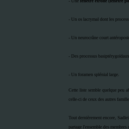
- Une
fenêtre étroite (fenêtre p
- Un os lacrymal dont les process
- Un neurocrâne court antéropost
- Des processus basiptérygoïdaux
- Un foramen splénial large.
Cette liste semble quelque peu ab
celle-ci de ceux des autres famill
Tout dernièrement encore,
Sadle
partage l'ensemble des membres de