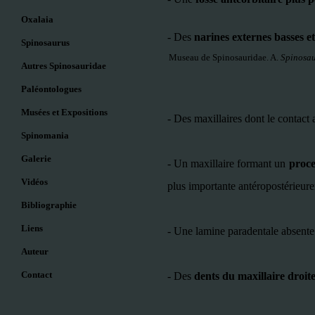
Oxalaia
-
Des
narines externes basses et
Spinosaurus
Museau de Spinosauridae. A.
Spinosa
Autres Spinosauridae
Paléontologues
Musées et Expositions
-
Des maxillaires dont le contact 
Spinomania
Galerie
-
Un maxillaire formant un
proce
Vidéos
plus importante antéropostérieur
Bibliographie
Liens
-
Une lamine paradentale absente
Auteur
Contact
-
Des
dents du maxillaire droit