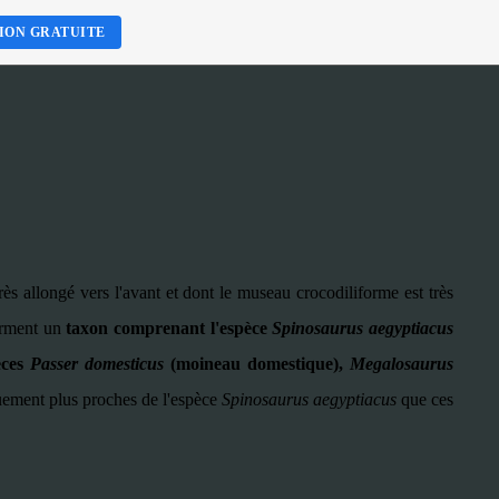
ION GRATUITE
s allongé vers l'avant et dont le museau crocodiliforme est très
forment un
taxon comprenant l'espèce
Spinosaurus aegyptiacus
èces
Passer domesticus
(moineau domestique),
Megalosaurus
quement plus proches de l'espèce
Spinosaurus aegyptiacus
que ces