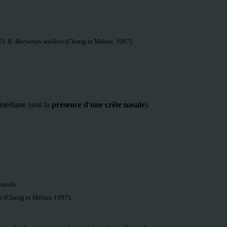
5). B.
Baryonyx walkeri
(Charig et Milner, 1997).
 médiane (soit la
présence d'une crête nasale
).
nasale.
ri
(Charig et Milner, 1997).