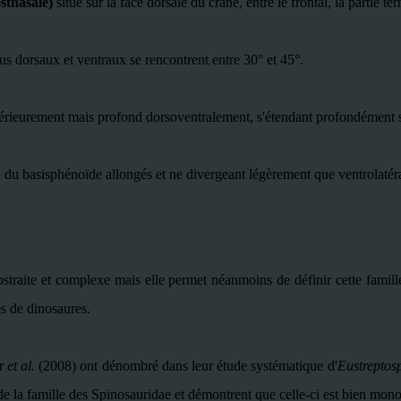
ostnasale)
situé sur la face dorsale du crâne, entre le frontal, la partie t
us dorsaux et ventraux se rencontrent entre 30° et 45°.
érieurement mais profond dorsoventralement, s'étendant profondément s
 du basisphénoïde allongés et ne divergeant légèrement que ventrolatér
straite et complexe mais elle permet néanmoins de définir cette famill
es de dinosaures.
ir
et al.
(2008) ont dénombré dans leur étude systématique d'
Eustreptos
 la famille des Spinosauridae et démontrent que celle-ci est bien mono