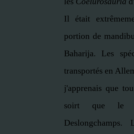
les
Coelurosauria
d'
Il était extrêmem
portion de mandibu
Baharija. Les spé
transportés en Alle
j'apprenais que to
soirt que le P
Deslongchamps. L