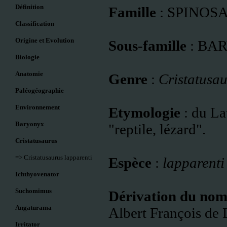
Définition
Famille
: SPINOSA
Classification
Origine et Evolution
Sous-famille
:
BARY
Biologie
Anatomie
Genre
:
Cristatusa
Paléogéographie
Environnement
Etymologie
: du La
Baryonyx
"reptile, lézard".
Cristatusaurus
=> Cristatusaurus lapparenti
Espèce
:
lapparent
Ichthyovenator
Suchomimus
Dérivation du no
Angaturama
Albert François de 
Irritator