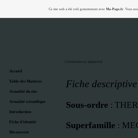
Ce site web a été créé gratuitement avec
Ma-Page.fr
. Vous sou
Cristatusaurus lapparenti
Accueil
Fiche descriptive
Table des Matières
Actualité du site
Actualité scientifique
Sous-ordre
: THER
Introduction
Fiche d'identité
Superfamille
:
MEG
Découverte